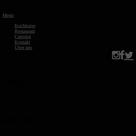
Zum
Inhalt
Menü
springen
Kochkurse
Restaurant
Catering
Kontakt
Über uns
Archiv
unspecified