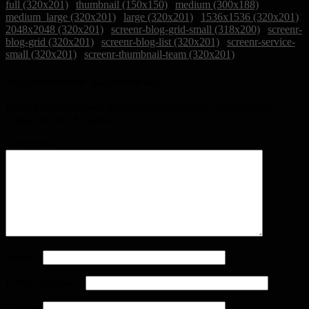
full (320x201)
|
thumbnail (150x150)
|
medium (300x188)
|
medium_large (320x201)
|
large (320x201)
|
1536x1536 (320x201)
|
2048x2048 (320x201)
|
screenr-blog-grid-small (318x200)
|
screenr-
blog-grid (320x201)
|
screenr-blog-list (320x201)
|
screenr-service-
small (320x201)
|
screenr-thumbnail-team (320x201)
Schreibe einen Kommentar
Deine E-Mail-Adresse wird nicht veröffentlicht.
Erforderliche
Felder sind mit
*
markiert
Kommentar
*
Name
*
E-Mail-Adresse
*
Website