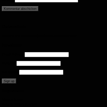
Datenschutz
https://www.ninaandveljaskitchen.de/datenschutz/
Newsletter
Email Adresse
Vorname
Nachname
Impressum
Velibor Krstic
Nina & Velja’s Kitchen