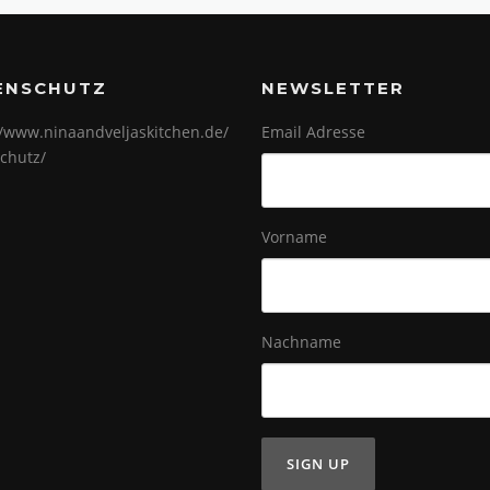
ENSCHUTZ
NEWSLETTER
//www.ninaandveljaskitchen.de/
Email Adresse
chutz/
Vorname
Nachname