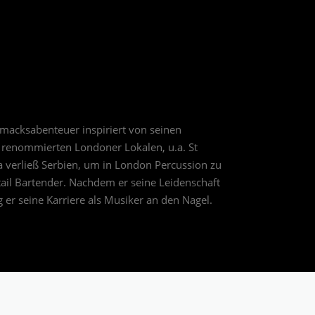
hmacksabenteuer inspiriert von seinen
 renommierten Londoner Lokalen, u.a. St
 verließ Serbien, um in London Percussion zu
tail Bartender. Nachdem er seine Leidenschaft
 er seine Karriere als Musiker an den Nagel.