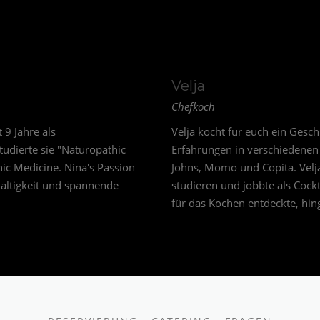
Velja
Chefkoch
 9 Jahre als
Velja kocht für euch ein Gesc
udierte sie "Naturopathic
Erfahrungen in verschiedenen
ic Medicine. Nina's Passion
Johns, Momo und Copita. Velja
haltigkeit und spannende
studieren und jobbte als Cock
für das Kochen entdeckte, hing