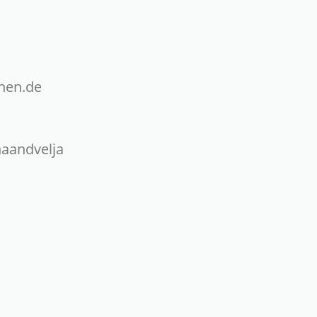
chen.de
naandvelja