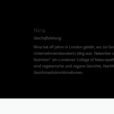
Nina
Geschäftsleitung
Nina hat elf Jahre in London gelebt, wo sie fast
Unternehmensberaterin tätig war. Nebenbei st
Nutrition" am Londoner College of Naturopath
sind vegetarische und vegane Gerichte, Nach
Geschmackskombinationen.