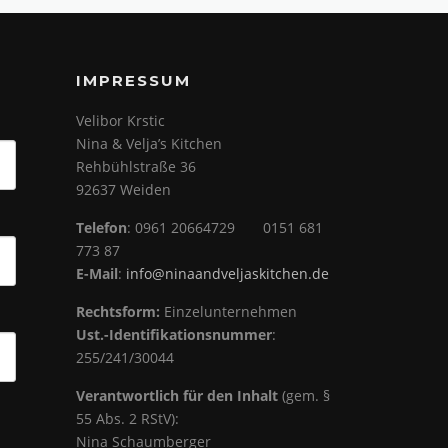
IMPRESSUM
Velibor Krstic
Nina & Velja’s Kitchen
Rehbühlstraße 36
92637 Weiden
Telefon
: 0961 20664729 0151 681
773 87
E-Mail
:
info@ninaandveljaskitchen.de
Rechtsform:
Einzelunternehmen
Ust.-Identifikationsnummer
:
255/241/30044
Verantwortlich für den Inhalt
(gem. §
55 Abs. 2 RStV):
Nina Schaumberger