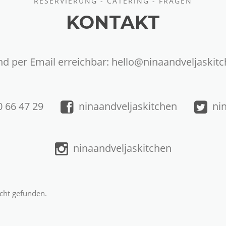
RESERVIERUNG - CATERING - FRAGEN
KONTAKT
nd per Email erreichbar: hello@ninaandveljaskit
 66 47 29
ninaandveljaskitchen
ni
ninaandveljaskitchen
cht gefunden.