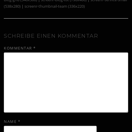
(538x280)
|
screenr-thumbnail-team (336x220)
SCHREIBE EINEN KOMMENTAR
KOMMENTAR
*
NAME
*