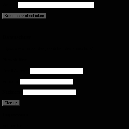
Website
Datenschutz
https://www.ninaandveljaskitchen.de/datenschutz/
Newsletter
Email Adresse
Vorname
Nachname
Impressum
Velibor Krstic