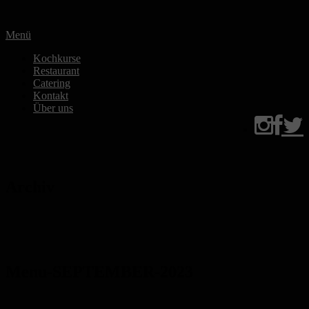
Zum
Inhalt
Menü
springen
Kochkurse
Restaurant
Catering
Kontakt
Über uns
Archiv
Menu-SEPTEMBER-2023