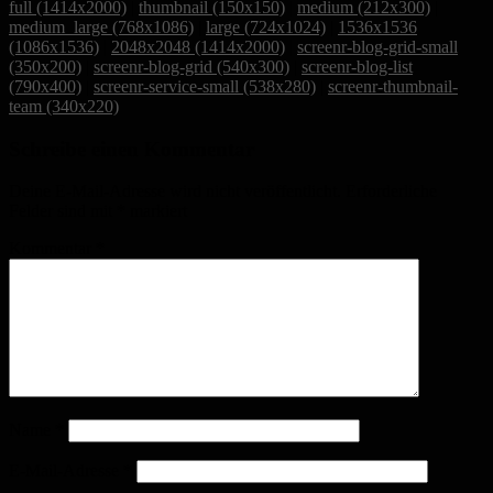
full (1414x2000)
|
thumbnail (150x150)
|
medium (212x300)
|
medium_large (768x1086)
|
large (724x1024)
|
1536x1536
(1086x1536)
|
2048x2048 (1414x2000)
|
screenr-blog-grid-small
(350x200)
|
screenr-blog-grid (540x300)
|
screenr-blog-list
(790x400)
|
screenr-service-small (538x280)
|
screenr-thumbnail-
team (340x220)
Schreibe einen Kommentar
Deine E-Mail-Adresse wird nicht veröffentlicht.
Erforderliche
Felder sind mit
*
markiert
Kommentar
*
Name
*
E-Mail-Adresse
*