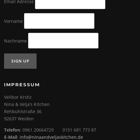
Email Adresse
Vorname
Nachname
IMPRESSUM
Velibor Krstic
Nina & Velja’s Kitchen
Rehbühlstraße 36
92637 Weiden
Telefon
: 0961 20664729 0151 681 773 87
E-Mail
:
info@ninaandveljaskitchen.de