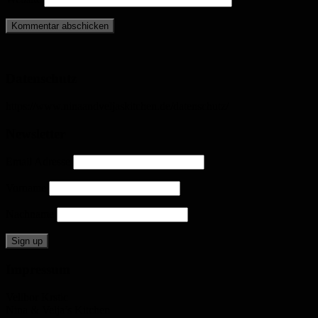
Datenschutz
https://www.ninaandveljaskitchen.de/datenschutz/
Newsletter
Email Adresse
Vorname
Nachname
Impressum
Velibor Krstic
Nina & Velja’s Kitchen