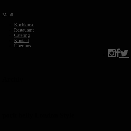
Zum
Inhalt
Menü
springen
Kochkurse
Restaurant
Catering
Kontakt
Über uns
Archiv
pork belly London Style