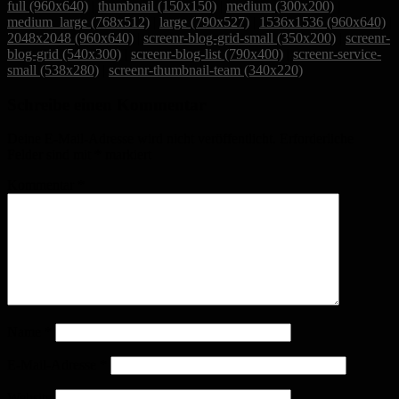
full (960x640)
|
thumbnail (150x150)
|
medium (300x200)
|
medium_large (768x512)
|
large (790x527)
|
1536x1536 (960x640)
|
2048x2048 (960x640)
|
screenr-blog-grid-small (350x200)
|
screenr-
blog-grid (540x300)
|
screenr-blog-list (790x400)
|
screenr-service-
small (538x280)
|
screenr-thumbnail-team (340x220)
Schreibe einen Kommentar
Deine E-Mail-Adresse wird nicht veröffentlicht.
Erforderliche
Felder sind mit
*
markiert
Kommentar
*
Name
*
E-Mail-Adresse
*
Website