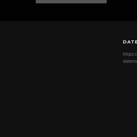
DAT
https:
datens