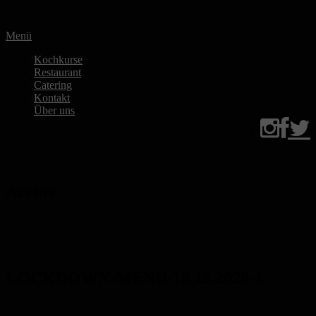
Zum
Inhalt
Menü
springen
Kochkurse
Restaurant
Catering
Kontakt
Über uns
Archiv
LOCKDOWN-MENU-10.12.2020-1