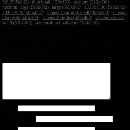
full (595x842)
|
thumbnail (150x150)
|
medium (212x300)
|
medium_large (595x842)
|
large (595x842)
|
1536x1536 (595x842)
|
2048x2048 (595x842)
|
screenr-blog-grid-small (350x200)
|
screenr-
blog-grid (540x300)
|
screenr-blog-list (595x400)
|
screenr-service-
small (538x280)
|
screenr-thumbnail-team (340x220)
Schreibe einen Kommentar
Deine E-Mail-Adresse wird nicht veröffentlicht.
Erforderliche
Felder sind mit
*
markiert
Kommentar
*
Name
*
E-Mail-Adresse
*
Website