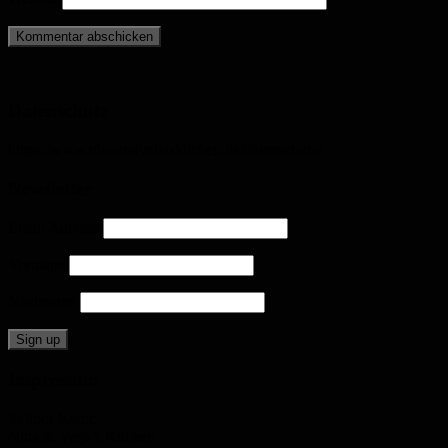
Datenschutz
https://www.ninaandveljaskitchen.de/datenschutz/
Newsletter
Email Adresse
Vorname
Nachname
Impressum
Velibor Krstic
Nina & Velja’s Kitchen