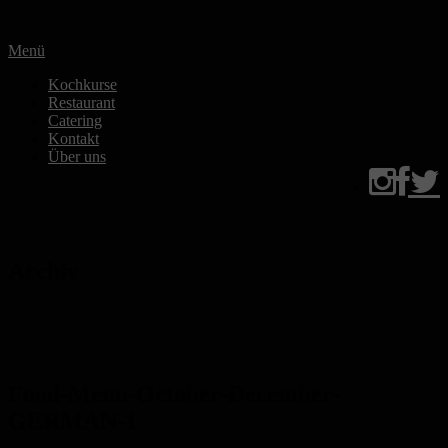
Zum
Inhalt
Menü
springen
Kochkurse
Restaurant
Catering
Kontakt
Über uns
Archiv
Food-Menu-October-December-
GERMAN-1