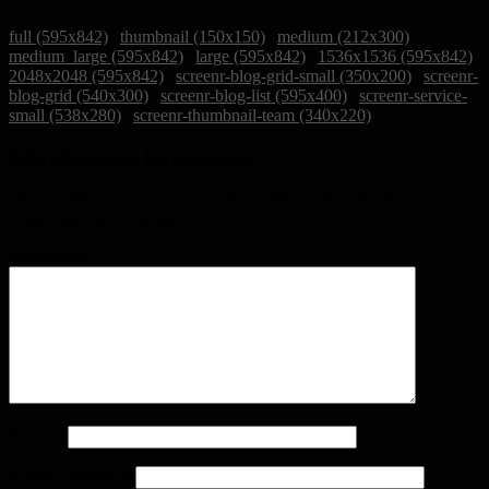
full (595x842)
|
thumbnail (150x150)
|
medium (212x300)
|
medium_large (595x842)
|
large (595x842)
|
1536x1536 (595x842)
|
2048x2048 (595x842)
|
screenr-blog-grid-small (350x200)
|
screenr-
blog-grid (540x300)
|
screenr-blog-list (595x400)
|
screenr-service-
small (538x280)
|
screenr-thumbnail-team (340x220)
Schreibe einen Kommentar
Deine E-Mail-Adresse wird nicht veröffentlicht.
Erforderliche
Felder sind mit
*
markiert
Kommentar
*
Name
*
E-Mail-Adresse
*