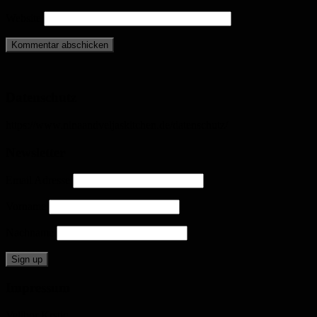
Website
Datenschutz
https://www.ninaandveljaskitchen.de/datenschutz/
Newsletter
Email Adresse
Vorname
Nachname
Impressum
Velibor Krstic