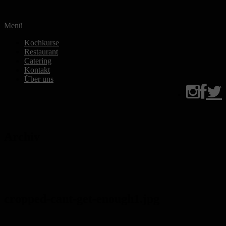
Zum
Inhalt
Menü
springen
Kochkurse
Restaurant
Catering
Kontakt
Über uns
Archiv
cropped-cant-get-enough1.jpg