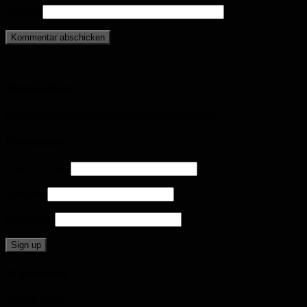
Website
Datenschutz
https://www.ninaandveljaskitchen.de/datenschutz/
Newsletter
Email Adresse
Vorname
Nachname
Impressum
Velibor Krstic