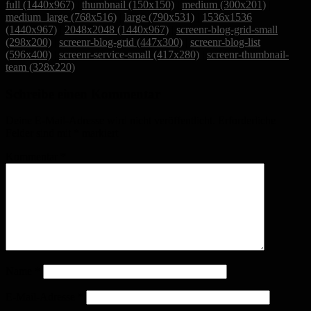
full (1440x967)
|
thumbnail (150x150)
|
medium (300x201)
|
medium_large (768x516)
|
large (790x531)
|
1536x1536
(1440x967)
|
2048x2048 (1440x967)
|
screenr-blog-grid-small
(298x200)
|
screenr-blog-grid (447x300)
|
screenr-blog-list
(596x400)
|
screenr-service-small (417x280)
|
screenr-thumbnail-
team (328x220)
Schreibe einen Kommentar
Deine E-Mail-Adresse wird nicht veröffentlicht.
Erforderliche
Felder sind mit
*
markiert
Kommentar
*
Name
*
E-Mail-Adresse
*