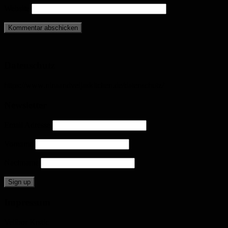
Website
Datenschutz
https://www.ninaandveljaskitchen.de/datenschutz/
Newsletter
Email Adresse
Vorname
Nachname
Impressum
Velibor Krstic