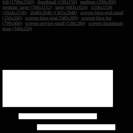
full (1706x2560)
|
thumbnail (150x150)
|
medium (200x300)
|
medium_large (768x1152)
|
large (683x1024)
|
1536x1536
(1024x1536)
|
2048x2048 (1365x2048)
|
screenr-blog-grid-small
(350x200)
|
screenr-blog-grid (540x300)
|
screenr-blog-list
(790x400)
|
screenr-service-small (538x280)
|
screenr-thumbnail-
team (340x220)
Schreibe einen Kommentar
Deine E-Mail-Adresse wird nicht veröffentlicht.
Erforderliche
Felder sind mit
*
markiert
Kommentar
*
Name
*
E-Mail-Adresse
*