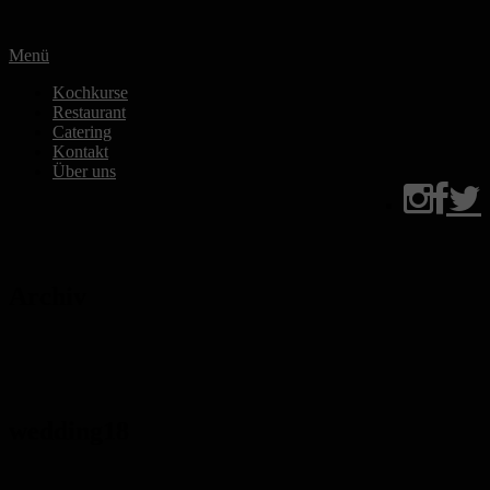
Zum
Inhalt
Menü
springen
Kochkurse
Restaurant
Catering
Kontakt
Über uns
Archiv
wedding18