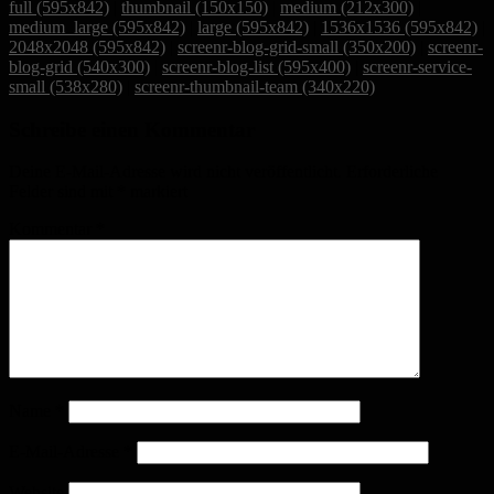
full (595x842)
|
thumbnail (150x150)
|
medium (212x300)
|
medium_large (595x842)
|
large (595x842)
|
1536x1536 (595x842)
|
2048x2048 (595x842)
|
screenr-blog-grid-small (350x200)
|
screenr-
blog-grid (540x300)
|
screenr-blog-list (595x400)
|
screenr-service-
small (538x280)
|
screenr-thumbnail-team (340x220)
Schreibe einen Kommentar
Deine E-Mail-Adresse wird nicht veröffentlicht.
Erforderliche
Felder sind mit
*
markiert
Kommentar
*
Name
*
E-Mail-Adresse
*
Website