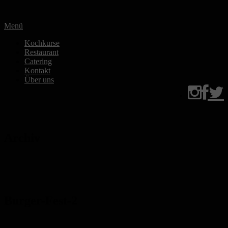
Zum
Inhalt
Menü
springen
Kochkurse
Restaurant
Catering
Kontakt
Über uns
Archiv
Burger-Fest-2