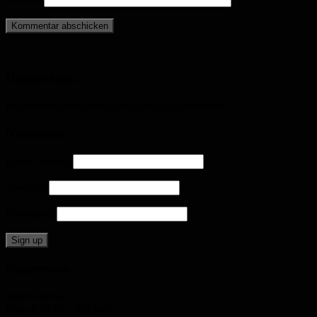
Datenschutz
https://www.ninaandveljaskitchen.de/datenschutz/
Newsletter
Email Adresse
Vorname
Nachname
Impressum
Velibor Krstic
Nina & Velja’s Kitchen