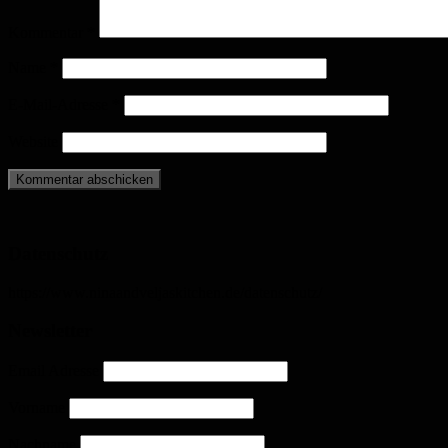
Kommentar
*
Name
*
E-Mail-Adresse
*
Website
Datenschutz
https://www.ninaandveljaskitchen.de/datenschutz/
Newsletter
Email Adresse
Vorname
Nachname