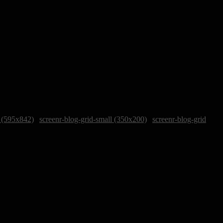
 (595x842)
|
screenr-blog-grid-small (350x200)
|
screenr-blog-grid