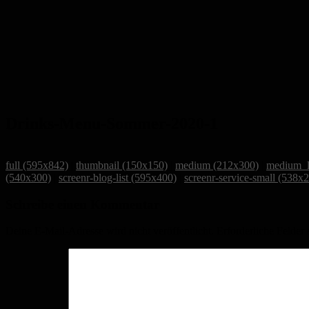
Drinks-Menu-Sommer-2020-1
full (595x842)
|
thumbnail (150x150)
|
medium (212x300)
|
medium_l
(540x300)
|
screenr-blog-list (595x400)
|
screenr-service-small (538x
Schreibe einen Kommentar
Deine E-Mail-Adresse wird nicht veröffentlicht.
Erforderliche Felder 