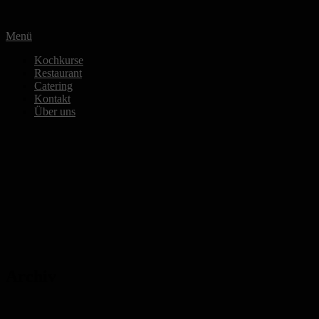
Zum
Inhalt
Menü
springen
Kochkurse
Restaurant
Catering
Kontakt
Über uns
Archiv