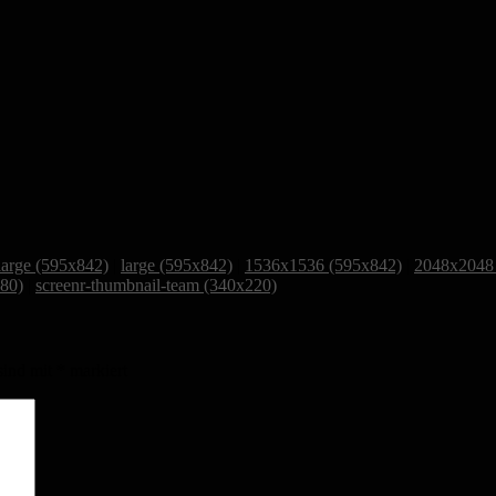
arge (595x842)
|
large (595x842)
|
1536x1536 (595x842)
|
2048x2048
280)
|
screenr-thumbnail-team (340x220)
sind mit
*
markiert