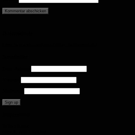
Datenschutz
https://www.ninaandveljaskitchen.de/datenschutz/
Newsletter
Email Adresse
Vorname
Nachname
Impressum
Velibor Krstic
Nina & Velja’s Kitchen