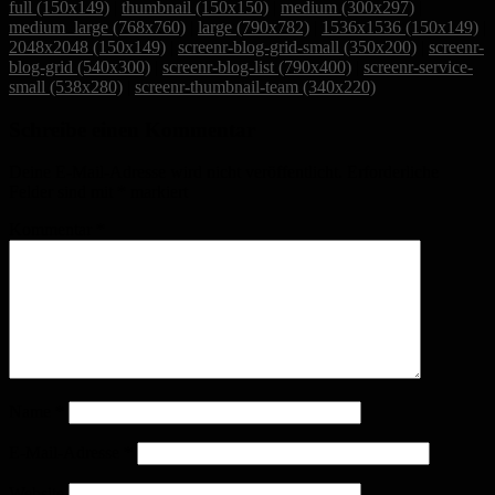
full (150x149)
|
thumbnail (150x150)
|
medium (300x297)
|
medium_large (768x760)
|
large (790x782)
|
1536x1536 (150x149)
|
2048x2048 (150x149)
|
screenr-blog-grid-small (350x200)
|
screenr-
blog-grid (540x300)
|
screenr-blog-list (790x400)
|
screenr-service-
small (538x280)
|
screenr-thumbnail-team (340x220)
Schreibe einen Kommentar
Deine E-Mail-Adresse wird nicht veröffentlicht.
Erforderliche
Felder sind mit
*
markiert
Kommentar
*
Name
*
E-Mail-Adresse
*
Website