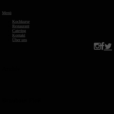
Zum
Inhalt
Menü
springen
Kochkurse
Restaurant
Catering
Kontakt
Über uns
Archiv
Brauhaus Floß