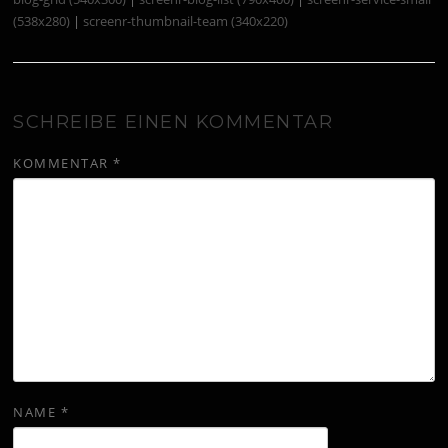
(538x280)
|
screenr-thumbnail-team (340x220)
SCHREIBE EINEN KOMMENTAR
KOMMENTAR
*
NAME
*