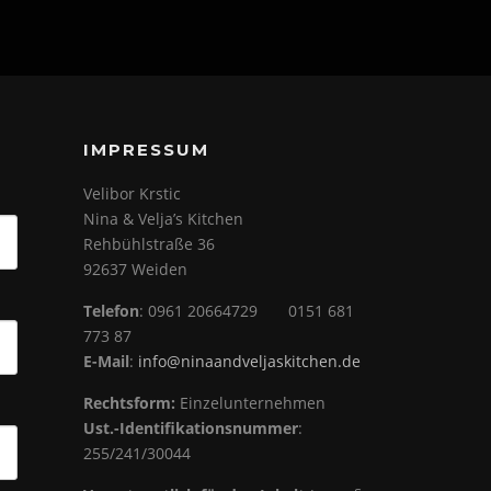
IMPRESSUM
Velibor Krstic
Nina & Velja’s Kitchen
Rehbühlstraße 36
92637 Weiden
Telefon
: 0961 20664729 0151 681
773 87
E-Mail
:
info@ninaandveljaskitchen.de
Rechtsform:
Einzelunternehmen
Ust.-Identifikationsnummer
:
255/241/30044