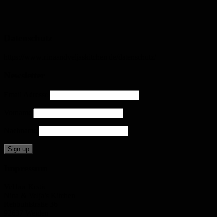
Datenschutz
https://www.ninaandveljaskitchen.de/datenschutz/
Newsletter
Email Adresse
Vorname
Nachname
Impressum
Velibor Krstic
Nina & Velja’s Kitchen
Rehbühlstraße 36
92637 Weiden