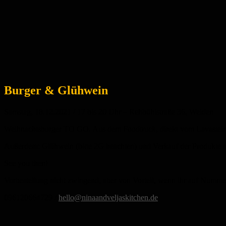
Burger & Glühwein
Samstag, 18.12.2021 / 17 bis 20 Uhr – Rehbühlstraße 36, Weiden
Weihnachtsburger TO GO. Aus dem Foodtruck, direkt vom Lavasteing
Außerdem: Glühwein (bitte 2G beachten) und Verkauf der Produkte a
See you then!
Vorbestellung nicht zwingend, aber von Vorteil, wenn ihr auf Nummer 
096120664729 /
hello@ninaandveljaskitchen.de