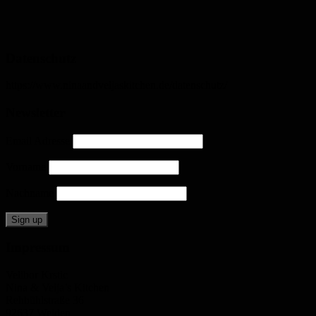
Datenschutz
https://www.ninaandveljaskitchen.de/datenschutz/
Newsletter
Email Adresse
Vorname
Nachname
Impressum
Velibor Krstic
Nina & Velja’s Kitchen
Rehbühlstraße 36
92637 Weiden