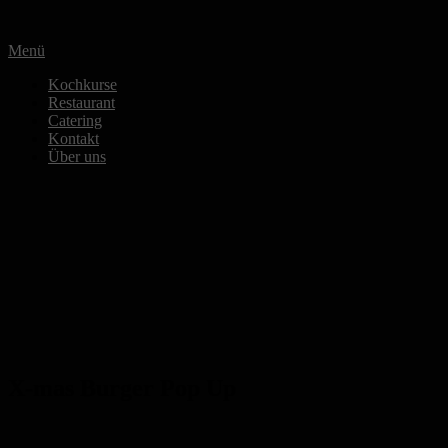
Zum
Inhalt
Menü
springen
Kochkurse
Restaurant
Catering
Kontakt
Über uns
X-mas Burger Pop Up